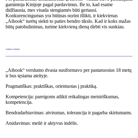
gamintoja Kinijoje pagal pardavimus. Be to, kad esame
didžiausia, mes visada stengiamės būti geriausi.
Konkurencingumas yra būtinas norint išlikti, ir kiekvienas
„Aibook“ turėtų siekti to paties bendro tikslo. Kad ir koks mažas
būtų patobulinimas, turime kiekvieną dieną dirbti vis sunkiau.
VERSLO DVASIA
„Aibook“ verslumo dvasia susiformavo per pastaruosius 18 metų
ir bus tęsiama ateityje.
Pragmatiškas: praktiškas, orientuotas į praktiką.
Kompetencija: pareigoms atlikti reikalingas meistriškumas,
kompetencija.
Bendradarbiavimas: atvirumas, tolerancija ir pagarba skirtumams.
Atsidavimas: meilė ir aktyvus indėlis.