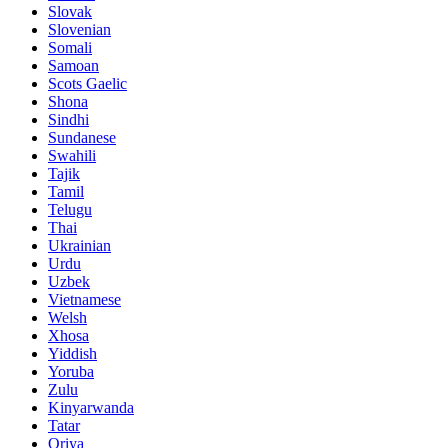
Slovak
Slovenian
Somali
Samoan
Scots Gaelic
Shona
Sindhi
Sundanese
Swahili
Tajik
Tamil
Telugu
Thai
Ukrainian
Urdu
Uzbek
Vietnamese
Welsh
Xhosa
Yiddish
Yoruba
Zulu
Kinyarwanda
Tatar
Oriya