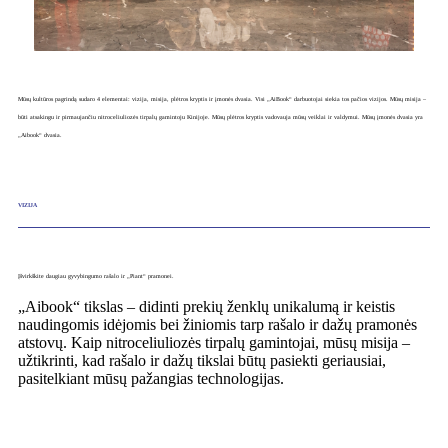
Mūsų kultūros pagrindą sudaro 4 elementai: vizija, misija, plėtros kryptis ir įmonės dvasia. Visi „AiBook“ darbuotojai siekia tos pačios vizijos. Mūsų misija –
būti atsakingu ir pirmaujančiu nitroceliuliozės tirpalų gamintoju Kinijoje. Mūsų plėtros kryptis vadovauja mūsų veiklai ir valdymui. Mūsų įmonės dvasia yra
„Aibook“ dvasia.
VIZIJA
Įšvirkškite daugiau gyvybingumo rašalo ir „Piant“ pramonei.
„Aibook“ tikslas – didinti prekių ženklų unikalumą ir keistis
naudingomis idėjomis bei žiniomis tarp rašalo ir dažų pramonės
atstovų. Kaip nitroceliuliozės tirpalų gamintojai, mūsų misija –
užtikrinti, kad rašalo ir dažų tikslai būtų pasiekti geriausiai,
pasitelkiant mūsų pažangias technologijas.