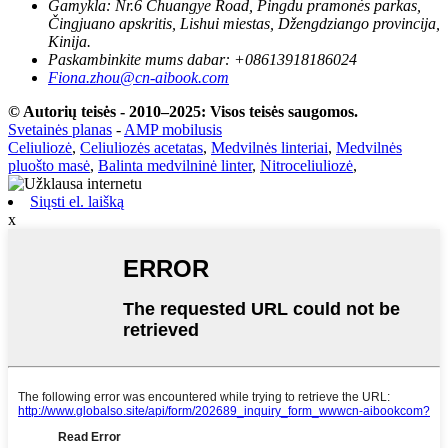
Gamykla: Nr.6 Chuangye Road, Pingdu pramonės parkas,
Čingjuano apskritis, Lishui miestas, Džengdziango provincija,
Kinija.
Paskambinkite mums dabar: +08613918186024
Fiona.zhou@cn-aibook.com
© Autorių teisės - 2010–2025: Visos teisės saugomos.
Svetainės planas
-
AMP mobilusis
Celiuliozė
,
Celiuliozės acetatas
,
Medvilnės linteriai
,
Medvilnės
pluošto masė
,
Balinta medvilninė linter
,
Nitroceliuliozė
,
Siųsti el. laišką
x