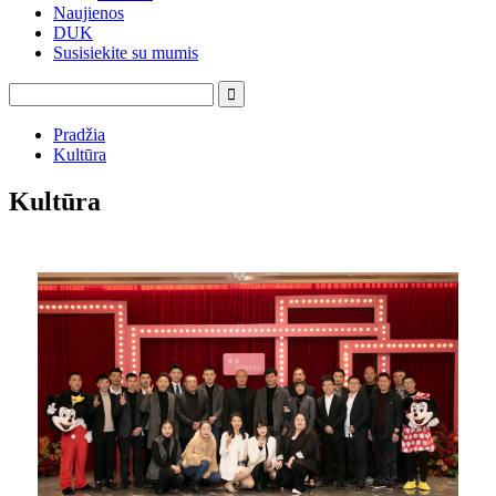
Naujienos
DUK
Susisiekite su mumis
Pradžia
Kultūra
Kultūra