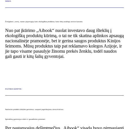
MISIJA
Žvelgdami į ateitį, esame įsipareigoję kurti ekologiškus produktus, kurie būtų naudingi ateities kartoms.
Nuo pat įkūrimo „Aibook“ nuolat investavo daug išteklių į
ekologiškų produktų kūrimą, o tai ne tik skatina aplinkos apsaugą
nacionalinėje pramonėje, bet ir gerina saugos produktus Kinijos
šeimoms. Mūsų produktus taip pat reklamavo kolegos Azijoje, ir
jie tapo visame pasaulyje žinomu prekės ženklu, todėl naudos
gali gauti ir kitų šalių gyventojai.
PLĖTROS KRYPTIS
Nuolatinis produkto kokybės gerinimas, tampant pageidaujama nitroceliulioze.
Sprendimų gamintojas rašalo ir spausdinimo pramonei.
Per pastaruosius dešimtmečius „Aibook“ visada buvo pirmaujanti