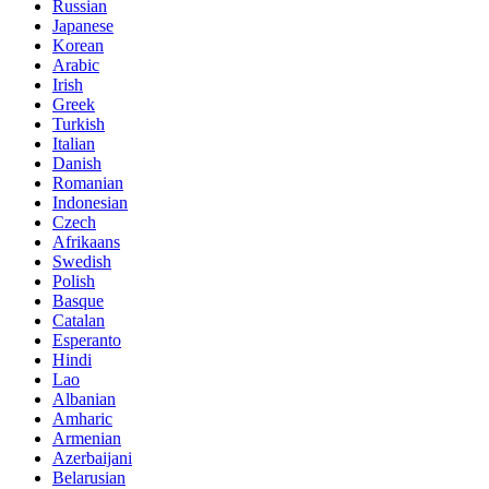
Russian
Japanese
Korean
Arabic
Irish
Greek
Turkish
Italian
Danish
Romanian
Indonesian
Czech
Afrikaans
Swedish
Polish
Basque
Catalan
Esperanto
Hindi
Lao
Albanian
Amharic
Armenian
Azerbaijani
Belarusian