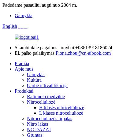
Padedame pasauliui augti nuo 2004 m.
Gamykla
English
中文
Skambinkite pagalbos tarnybai
+08613918186024
El. pašto palaikymas
Fiona.zhou@cn-aibook.com
Pradžia
Apie mus
Gamykla
Kultūra
Garbė ir kvalifikacija
Produktai
Rafinuota medvilnė
Nitroceliuliozė
H klasės nitroceliuliozė
L klasės nitroceliuliozė
Nitroceliuliozės tirpalas
Nitro lakas
NC DAŽAI
Gruntas