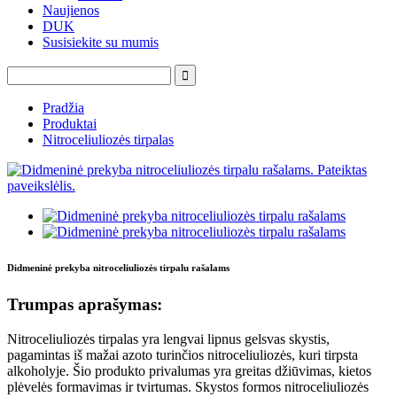
Naujienos
DUK
Susisiekite su mumis
Pradžia
Produktai
Nitroceliuliozės tirpalas
Didmeninė prekyba nitroceliuliozės tirpalu rašalams
Trumpas aprašymas:
Nitroceliuliozės tirpalas yra lengvai lipnus gelsvas skystis,
pagamintas iš mažai azoto turinčios nitroceliuliozės, kuri tirpsta
alkoholyje. Šio produkto privalumas yra greitas džiūvimas, kietos
plėvelės formavimas ir tvirtumas. Skystos formos nitroceliuliozės