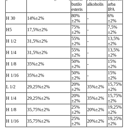
butilo
alkoholis
arba
esteris
IPA
80%
6%
H 30
14%
±
2%
-
±
2%
±
2%
75%
7,5%
H5
17,5%
±
2%
-
±
2%
±
2%
55%
13,5%
H 1/2
31,5%
±
2%
-
±
2%
±
2%
55%
13,5%
H 1/4
31,5%
±
2%
-
±
2%
±
2%
50%
15%
H 1/8
35%
±
2%
-
±
2%
±
2%
50%
15%
H 1/16
35%
±
2%
-
±
2%
±
2%
20%
15,75%
L 1/2
29,25%
±
2%
35%
±
2%
±
2%
±
2%
20%
15,75%
H 1/4
29,25%
±
2%
35%
±
2%
±
2%
±
2%
25%
19,25%
H 1/8
35,75%
±
2%
20%
±
2%
±
2%
±
2%
25%
19,25%
H 1/16
35,75%
±
2%
20%
±
2%
±
2%
±
2%