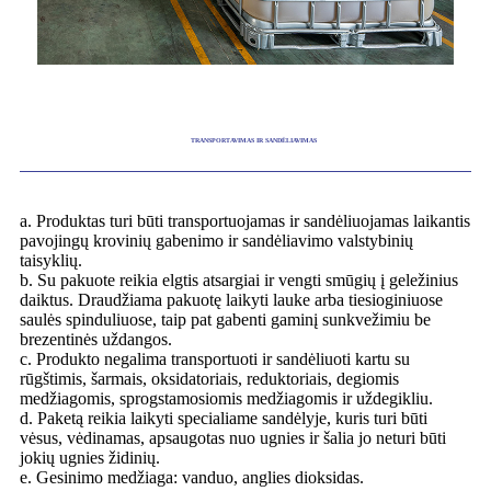
TRANSPORTAVIMAS IR SANDĖLIAVIMAS
a. Produktas turi būti transportuojamas ir sandėliuojamas laikantis
pavojingų krovinių gabenimo ir sandėliavimo valstybinių
taisyklių.
b. Su pakuote reikia elgtis atsargiai ir vengti smūgių į geležinius
daiktus. Draudžiama pakuotę laikyti lauke arba tiesioginiuose
saulės spinduliuose, taip pat gabenti gaminį sunkvežimiu be
brezentinės uždangos.
c. Produkto negalima transportuoti ir sandėliuoti kartu su
rūgštimis, šarmais, oksidatoriais, reduktoriais, degiomis
medžiagomis, sprogstamosiomis medžiagomis ir uždegikliu.
d. Paketą reikia laikyti specialiame sandėlyje, kuris turi būti
vėsus, vėdinamas, apsaugotas nuo ugnies ir šalia jo neturi būti
jokių ugnies židinių.
e. Gesinimo medžiaga: vanduo, anglies dioksidas.