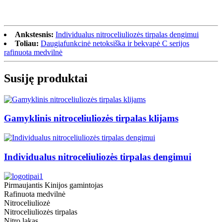
Ankstesnis:
Individualus nitroceliuliozės tirpalas dengimui
Toliau:
Daugiafunkcinė netoksiška ir bekvapė C serijos
rafinuota medvilnė
Susiję produktai
Gamyklinis nitroceliuliozės tirpalas klijams
Individualus nitroceliuliozės tirpalas dengimui
Pirmaujantis Kinijos gamintojas
Rafinuota medvilnė
Nitroceliuliozė
Nitroceliuliozės tirpalas
Nitro lakas