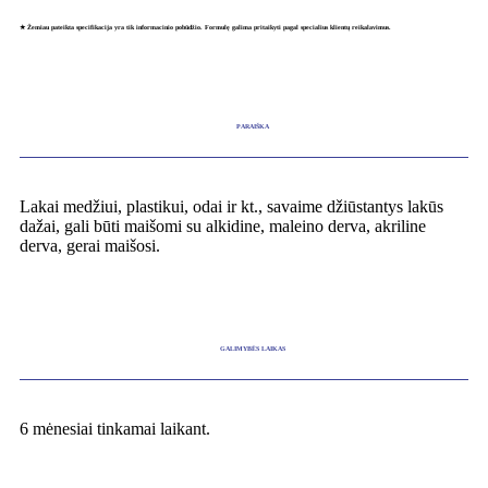
★ Žemiau pateikta specifikacija yra tik informacinio pobūdžio. Formulę galima pritaikyti pagal specialius klientų reikalavimus.
PARAIŠKA
Lakai medžiui, plastikui, odai ir kt., savaime džiūstantys lakūs
dažai, gali būti maišomi su alkidine, maleino derva, akriline
derva, gerai maišosi.
GALIMYBĖS LAIKAS
6 mėnesiai tinkamai laikant.