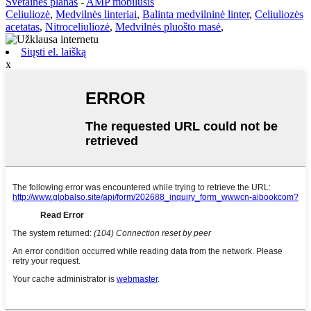
Svetainės planas
-
AMP mobilusis
Celiuliozė
,
Medvilnės linteriai
,
Balinta medvilninė linter
,
Celiuliozės
acetatas
,
Nitroceliuliozė
,
Medvilnės pluošto masė
,
Siųsti el. laišką
x