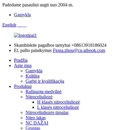
Padedame pasauliui augti nuo 2004 m.
Gamykla
English
中文
Skambinkite pagalbos tarnybai
+08613918186024
El. pašto palaikymas
Fiona.zhou@cn-aibook.com
Pradžia
Apie mus
Gamykla
Kultūra
Garbė ir kvalifikacija
Produktai
Rafinuota medvilnė
Nitroceliuliozė
H klasės nitroceliuliozė
L klasės nitroceliuliozė
Nitroceliuliozės tirpalas
Nitro lakas
NC DAŽAI
Gruntas