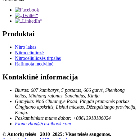
Produktai
Nitro lakas
Nitroceliuliozė
Nitroceliuliozės tirpalas
Rafinuota medvilnė
Kontaktinė informacija
Biuras: 607 kambarys, 5 pastatas, 666 gatvė, Shenhong
kelias, Minhang rajonas, Šanchajus, Kinija
Gamykla: Nr.6 Chuangye Road, Pingdu pramonės parkas,
Čingjuano apskritis, Lishui miestas, Džengdziango provincija,
Kinija.
Paskambinkite mums dabar: +08613918186024
Fiona.zhou@cn-aibook.com
© Autorių teisės - 2010–2025: Visos teisės saugomos.