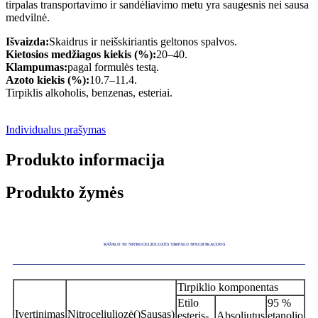
tirpalas transportavimo ir sandėliavimo metu yra saugesnis nei sausa
medvilnė.
Išvaizda:
Skaidrus ir neišskiriantis geltonos spalvos.
Kietosios medžiagos kiekis (%):
20–40.
Klampumas:
pagal formulės testą.
Azoto kiekis (%):
10.7–11.4.
Tirpiklis alkoholis, benzenas, esteriai.
Individualus prašymas
Produkto informacija
Produkto žymės
RAŠALO SU NITROCELIULOZĖS TIRPALU SPECIFIKACIJOS
Tirpiklio komponentas
Etilo
95 %
Įvertinimas
Nitroceliuliozė
()
Sausas
)
esteris-
Absoliutus
etanolio